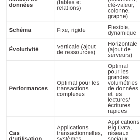
(tables et
données
clé-valeur,
relations)
colonne,
graphe)
Flexible,
Schéma
Fixe, rigide
dynamique
Horizontale
Verticale (ajout
Évolutivité
(ajout de
de ressources)
serveurs)
Optimal
pour les
grandes
Optimal pour les
volumétries
Performances
transactions
de données
complexes
et les
lectures/
écritures
rapides
Applications
Applications
Big Data,
Cas
transactionnelles,
réseaux
d’utilisation
systèmes
sociaux,